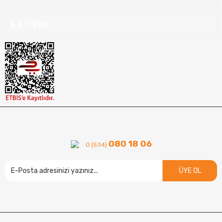
İLETİŞİM
080 18 06
0 (534)
ÜYE OL