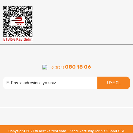
080 18 06
0 (534)
ÜYE OL
Copyright 2021 © lastiksitesi.com - Kredi kartı bilgileriniz 256bit SSL