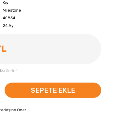
Kış
Milestone
40854
24 Ay
TL
sitlerle!!
SEPETE EKLE
kadaşına Öner