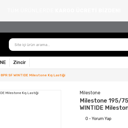
TÜM ÜRÜNLERDE
KARGO ÜCRETİ BİZDEN!
PNE
Zincir
 8PR SF WINTIDE Milestone Kış Lastiği
Milestone
Milestone 195/7
WINTIDE Mileston
0 - Yorum Yap