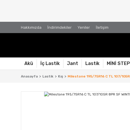
Hakkımızda
İndirimdekiler
Yeniler
İletişim
Akü
İç Lastik
Jant
Lastik
MİNİ STE
Anasayfa
Lastik
Kış
Milestone 195/75R16 C TL 107/105R