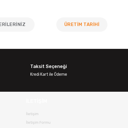
ERILERINIZ
ÜRETİM TARİHİ
 tarafımıza iletebilirsiniz.
Taksit Seçeneği
Kredi Kart ile Ödeme
İLETİŞİM
İletişim
İletişim Formu