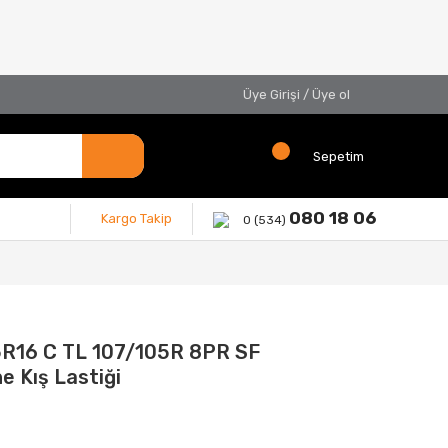
Üye Girişi
/
Üye ol
Sepetim
080 18 06
Kargo Takip
0 (534)
5R16 C TL 107/105R 8PR SF
e Kış Lastiği