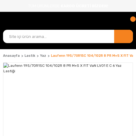
TÜM ÜRÜNLERDE
KARGO ÜCRETİ BİZDEN!
Anasayfa
Lastik
Yaz
Laufenn 195/70R15C 104/102R 8 PR M+S X FIT VaN 