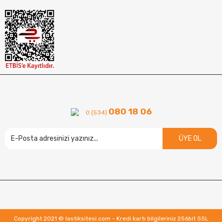
080 18 06
0 (534)
ÜYE OL
Copyright 2021 © lastiksitesi.com - Kredi kartı bilgileriniz 256bit SSL