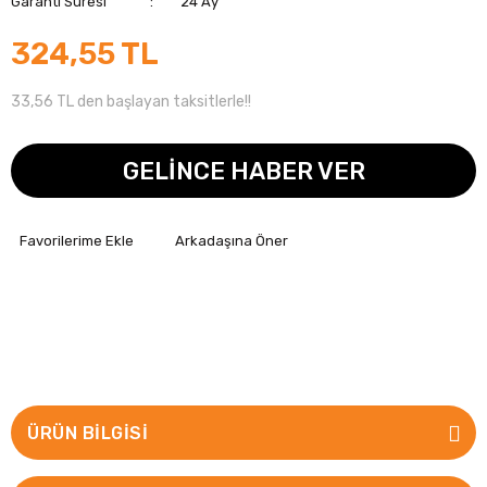
Garanti Süresi
24 Ay
324,55 TL
33,56 TL den başlayan taksitlerle!!
GELİNCE HABER VER
Arkadaşına Öner
ÜRÜN BILGISI