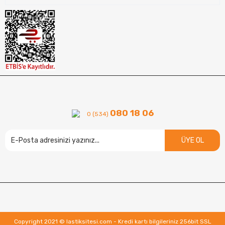
080 18 06
0 (534)
ÜYE OL
Copyright 2021 © lastiksitesi.com - Kredi kartı bilgileriniz 256bit SSL