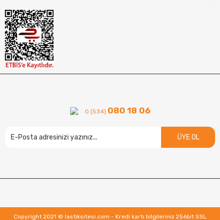
080 18 06
0 (534)
ÜYE OL
Copyright 2021 © lastiksitesi.com - Kredi kartı bilgileriniz 256bit SSL