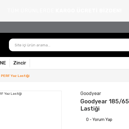
TÜM ÜRÜNLERDE
KARGO ÜCRETİ BİZDEN!
PNE
Zincir
PERF Yaz Lastiği
Goodyear
Goodyear 185/65
Lastiği
0 - Yorum Yap