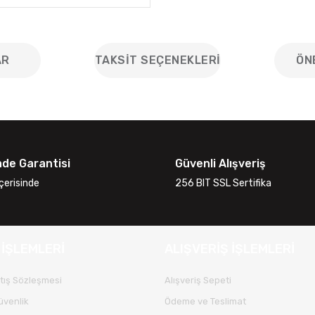
AR
TAKSIT SEÇENEKLERI
ÖN
iğer konularda yetersiz gördüğünüz noktaları öneri formunu kullanarak
Bu ürüne ilk yorumu siz yapın!
ade Garantisi
Güvenli Alışveriş
Yorum Yaz
çerisinde
256 BIT SSL Sertifika
 İŞLEMLERİ
ALIŞVERİŞ İŞLEMLERİ
tış Sözleşmesi
Alışveriş Sepeti
Güvenlik
Ödeme ve Teslimat