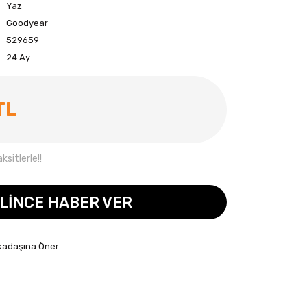
Yaz
Goodyear
529659
24 Ay
TL
sitlerle!!
LİNCE HABER VER
kadaşına Öner