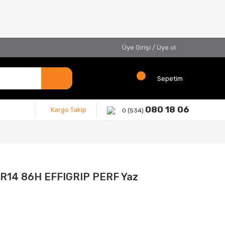
Üye Girişi
/
Üye ol
Sepetim
080 18 06
Kargo Takip
0 (534)
R14 86H EFFIGRIP PERF Yaz