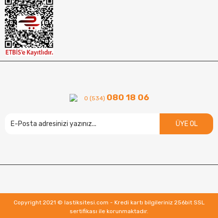
080 18 06
0 (534)
ÜYE OL
Copyright 2021 © lastiksitesi.com - Kredi kartı bilgileriniz 256bit SSL
sertifikası ile korunmaktadır.