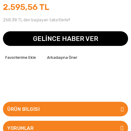
2.595,56 TL
268,38 TL den başlayan taksitlerle!!
GELİNCE HABER VER
Arkadaşına Öner
ÜRÜN BILGISI
YORUMLAR