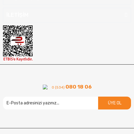
İLETİŞİM
080 18 06
0 (534)
ÜYE OL