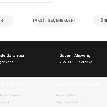
AR
TAKSIT SEÇENEKLERI
ÖN
iğer konularda yetersiz gördüğünüz noktaları öneri formunu kullanarak
Bu ürüne ilk yorumu siz yapın!
ade Garantisi
Güvenli Alışveriş
Yorum Yaz
çerisinde
256 BIT SSL Sertifika
 İŞLEMLERİ
ALIŞVERİŞ İŞLEMLERİ
tış Sözleşmesi
Alışveriş Sepeti
Güvenlik
Ödeme ve Teslimat