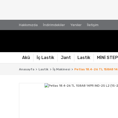
Hakkımızda
İndirimdekiler
Yeniler
İletişim
Akü
İç Lastik
Jant
Lastik
MİNİ STE
Anasayfa
Lastik
İş Makinesi
Petlas 18.4-26 TL 158A8 14P