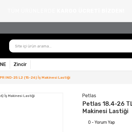
TÜM ÜRÜNLERDE
KARGO ÜCRETİ BİZDEN!
PNE
Zincir
R IND-25 L2 (15-26) İş Makinesi Lastiği
Petlas
Petlas 18.4-26 T
Makinesi Lastiği
0 - Yorum Yap