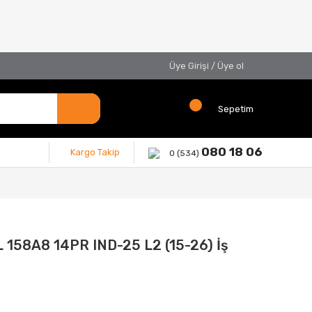
Üye Girişi
/
Üye ol
Sepetim
080 18 06
Kargo Takip
0 (534)
L 158A8 14PR IND-25 L2 (15-26) İş