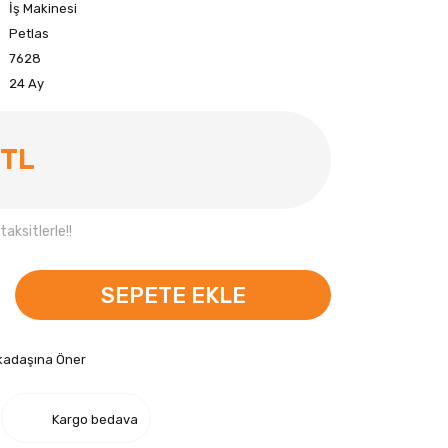
İş Makinesi
Petlas
7628
24 Ay
 TL
aksitlerle!!
SEPETE EKLE
kadaşına Öner
Kargo bedava