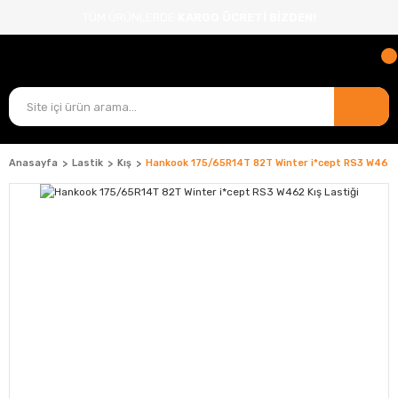
TÜM ÜRÜNLERDE
KARGO ÜCRETİ BİZDEN!
Anasayfa
Lastik
Kış
Hankook 175/65R14T 82T Winter i*cept RS3 W462 K