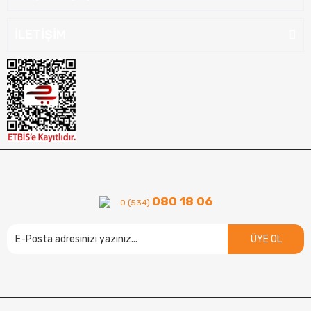
İLETİŞİM
080 18 06
0 (534)
ÜYE OL