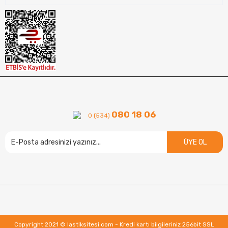
080 18 06
0 (534)
ÜYE OL
Copyright 2021 © lastiksitesi.com - Kredi kartı bilgileriniz 256bit SSL