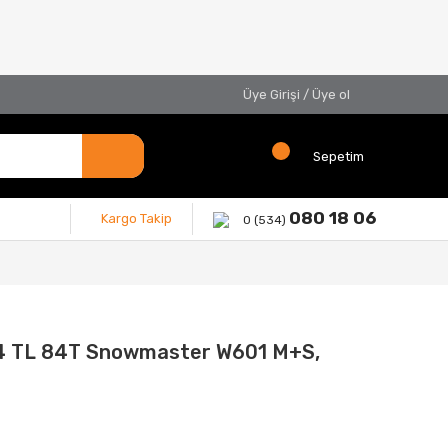
Üye Girişi
/
Üye ol
Sepetim
080 18 06
Kargo Takip
0 (534)
4 TL 84T Snowmaster W601 M+S,