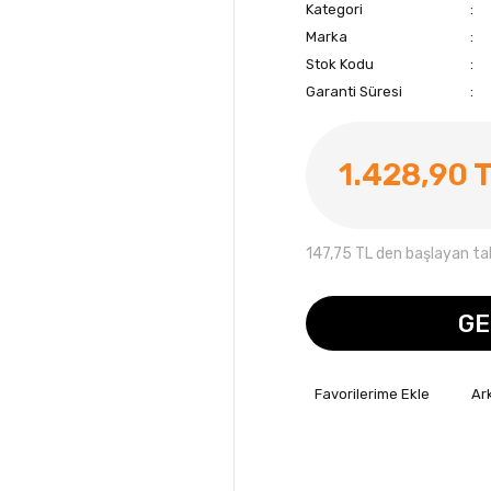
Kategori
Marka
Stok Kodu
Garanti Süresi
1.428,90 
147,75 TL den başlayan taks
GE
Ar