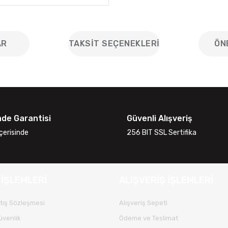
AR
TAKSIT SEÇENEKLERI
ÖN
iğer konularda yetersiz gördüğünüz noktaları öneri formunu kullanarak
Bu ürüne ilk yorumu siz yapın!
ade Garantisi
Güvenli Alışveriş
Yorum Yaz
çerisinde
256 BIT SSL Sertifika
 İŞLEMLERİ
ALIŞVERİŞ İŞLEMLERİ
tış Sözleşmesi
Alışveriş Sepeti
Güvenlik
Ödeme ve Teslimat