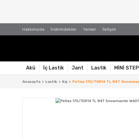
Hakkımızda
İndirimdekiler
Yeniler
İletişim
Akü
İç Lastik
Jant
Lastik
MİNİ STE
Anasayfa
Lastik
Kış
Petlas 175/70R14 TL 84T Snowmast