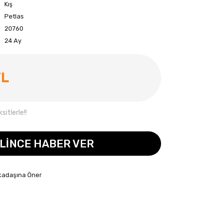
Kış
Petlas
20760
24 Ay
TL
itlerle!!
LİNCE HABER VER
kadaşına Öner