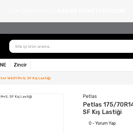
TÜM ÜRÜNLERDE
KARGO ÜCRETİ BİZDEN!
PNE
Zincir
er W601 M+S, SF Kış Lastiği
Petlas
Petlas 175/70R1
SF Kış Lastiği
0 - Yorum Yap