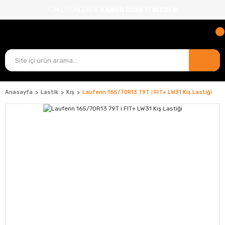
TÜM ÜRÜNLERDE
KARGO ÜCRETİ BİZDEN!
Anasayfa
Lastik
Kış
Laufenn 165/70R13 79T i FIT+ LW31 Kış Lastiği