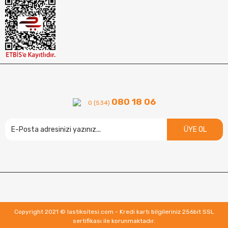
080 18 06
0 (534)
ÜYE OL
Copyright 2021 © lastiksitesi.com - Kredi kartı bilgileriniz 256bit SSL
sertifikası ile korunmaktadır.