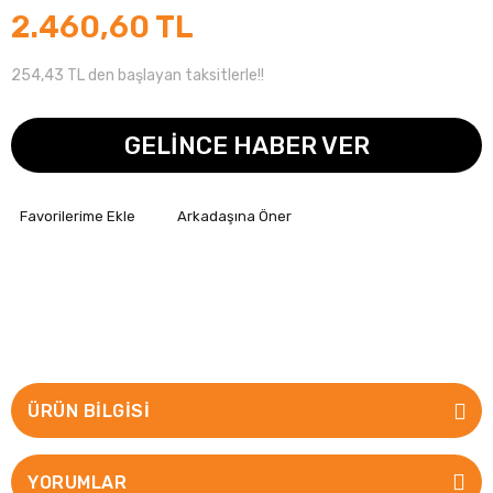
2.460,60 TL
254,43 TL den başlayan taksitlerle!!
GELİNCE HABER VER
Arkadaşına Öner
ÜRÜN BILGISI
YORUMLAR