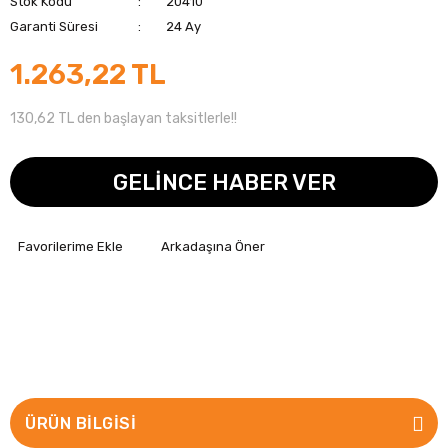
Stok Kodu
20410
Garanti Süresi
24 Ay
1.263,22 TL
130,62 TL den başlayan taksitlerle!!
GELİNCE HABER VER
Arkadaşına Öner
ÜRÜN BILGISI