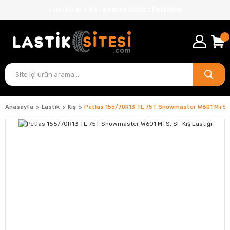
TÜM ÜRÜNLERDE
KARGO ÜCRETİ BİZDEN!
Anasayfa
Lastik
Kış
Petlas 155/70R13 TL 75T Snowmaster W601 M+S, S