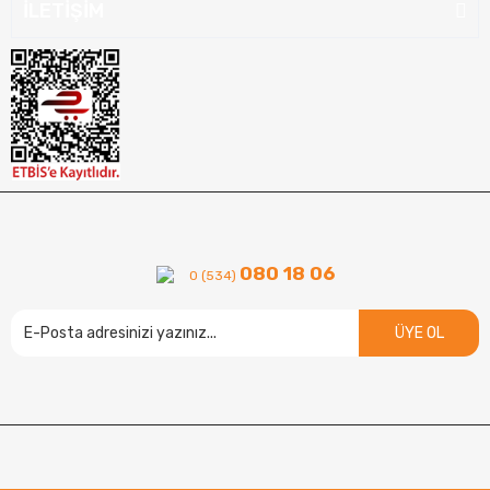
İLETİŞİM
080 18 06
0 (534)
ÜYE OL