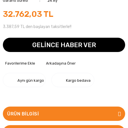
Garanti Süresi
24 Ay
32.762,03 TL
3.387,59 TL den başlayan taksitlerle!!
GELİNCE HABER VER
Arkadaşına Öner
Aynı gün kargo
Kargo bedava
ÜRÜN BILGISI