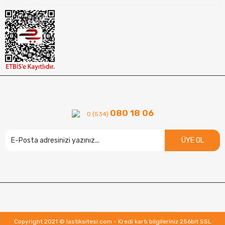
080 18 06
0 (534)
ÜYE OL
Copyright 2021 © lastiksitesi.com - Kredi kartı bilgileriniz 256bit SSL