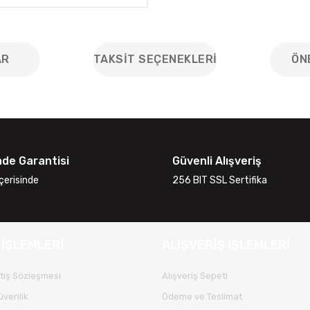
AR
TAKSIT SEÇENEKLERI
ÖN
iğer konularda yetersiz gördüğünüz noktaları öneri formunu kullanarak
Bu ürüne ilk yorumu siz yapın!
ade Garantisi
Güvenli Alışveriş
Yorum Yaz
çerisinde
256 BIT SSL Sertifika
 İŞLEMLERİ
ALIŞVERİŞ İŞLEMLERİ
tış Sözleşmesi
Alışveriş Sepeti
Güvenlik
Ödeme ve Teslimat