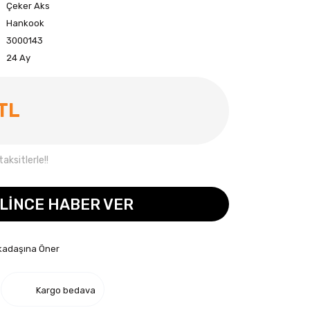
Çeker Aks
Hankook
3000143
24 Ay
 TL
aksitlerle!!
LİNCE HABER VER
kadaşına Öner
Kargo bedava