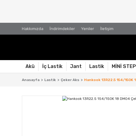
Hakkımızda
İndirimdekiler
Yeniler
İletişim
Akü
İç Lastik
Jant
Lastik
MİNİ STE
Anasayfa
Lastik
Çeker Aks
Hankook 13R22.5 154/150K 1