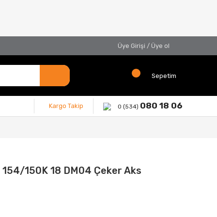
Üye Girişi
/
Üye ol
Sepetim
080 18 06
Kargo Takip
0 (534)
 154/150K 18 DM04 Çeker Aks