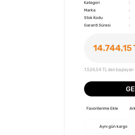
Kategori
Marka
Stok Kodu
Garanti Süresi
14.744,15
1.524,54 TL den başlayan t
GE
Ar
Aynı gün kargo