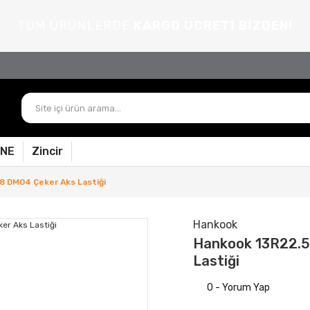
TÜM ÜRÜNLERDE
KARGO ÜCRETİ BİZDEN!
PNE
Zincir
8 DM04 Çeker Aks Lastiği
Hankook
Hankook 13R22.5
Lastiği
0 - Yorum Yap