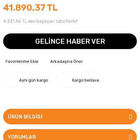
41.890,37 TL
4.331,46 TL den başlayan taksitlerle!!
GELİNCE HABER VER
Arkadaşına Öner
Aynı gün kargo
Kargo bedava
ÜRÜN BILGISI
YORUMLAR