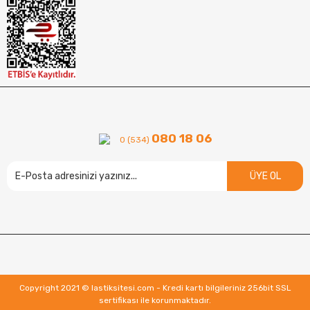
080 18 06
0 (534)
ÜYE OL
Copyright 2021 © lastiksitesi.com - Kredi kartı bilgileriniz 256bit SSL
sertifikası ile korunmaktadır.