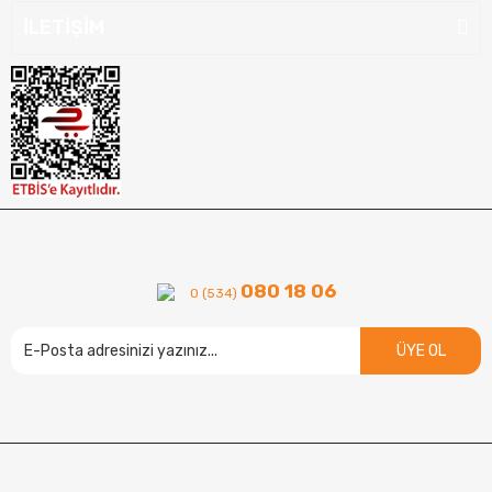
İLETİŞİM
080 18 06
0 (534)
ÜYE OL