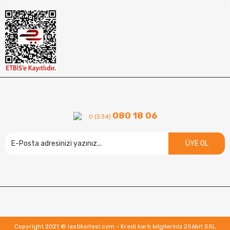
080 18 06
0 (534)
ÜYE OL
Copyright 2021 © lastiksitesi.com - Kredi kartı bilgileriniz 256bit SSL