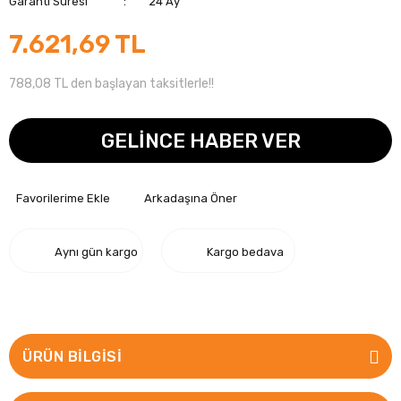
Garanti Süresi
24 Ay
7.621,69 TL
788,08 TL den başlayan taksitlerle!!
GELİNCE HABER VER
Arkadaşına Öner
Aynı gün kargo
Kargo bedava
ÜRÜN BILGISI